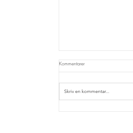
Kommentarer
Skriv en kommentar...
Vanlig Pub, 15/8