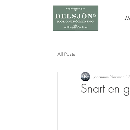
H
All Posts
Johannes Nertman
13
Snart en g