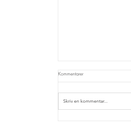
Kommentarer
Skriv en kommentar...
Vanlig Pub, 15/8