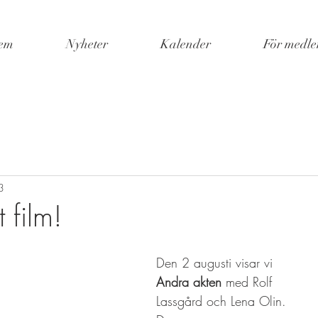
em
Nyheter
Kalender
För medl
3
 film!
Den 2 augusti visar vi 
Andra akten
 med Rolf 
Lassgård och Lena Olin. 