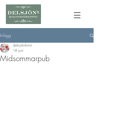
Inlägg
delsjokolonin
18 juni
Midsommarpub