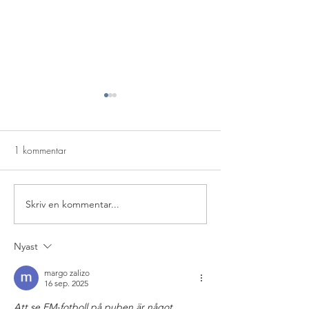
1 kommentar
Vanlig Pub
Skriv en kommentar...
🦞 Kräftfest 22 aug med
Blue Kind
Nyast
margo zalizo
16 sep. 2025
Att se EM-fotboll på puben är något 