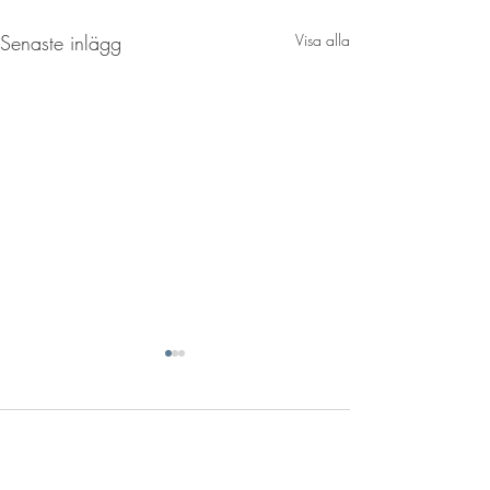
Senaste inlägg
Visa alla
Kommentarer
Vanlig Pub