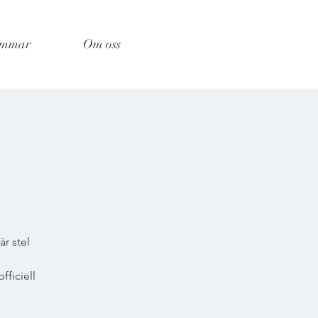
emmar
Om oss
är stel
ficiell