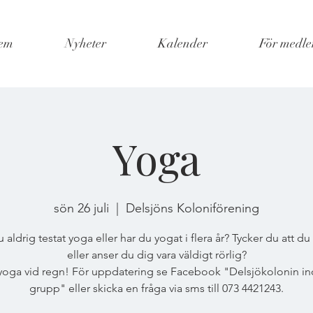
em
Nyheter
Kalender
För medl
Yoga
sön 26 juli
  |  
Delsjöns Koloniförening
 aldrig testat yoga eller har du yogat i flera år? Tycker du att du 
eller anser du dig vara väldigt rörlig?
yoga vid regn! För uppdatering se Facebook "Delsjökolonin inof
grupp" eller skicka en fråga via sms till 073 4421243.