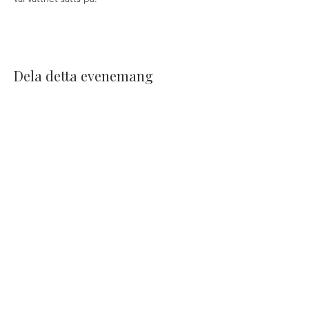
Dela detta evenemang
KONTAKT
Adress: Brudaremossen 5, 41655,
Göteborg
E-post:
delsjokolonin@gmail.com