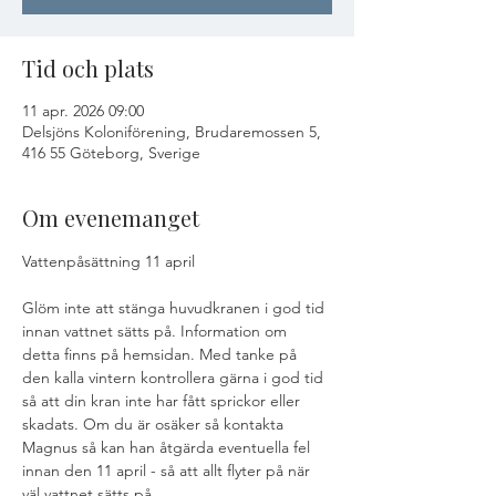
Tid och plats
11 apr. 2026 09:00
Delsjöns Koloniförening, Brudaremossen 5,
416 55 Göteborg, Sverige
Om evenemanget
Vattenpåsättning 11 april
Glöm inte att stänga huvudkranen i god tid 
innan vattnet sätts på. Information om 
detta finns på hemsidan. Med tanke på 
den kalla vintern kontrollera gärna i god tid 
så att din kran inte har fått sprickor eller 
skadats. Om du är osäker så kontakta 
Magnus så kan han åtgärda eventuella fel 
innan den 11 april - så att allt flyter på när 
väl vattnet sätts på.