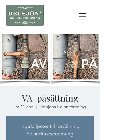
VA-påsättning
lör 11 apr.
  |  
Delsjöns Koloniförening
Inga biljetter till försäljning
Se andra evenemang