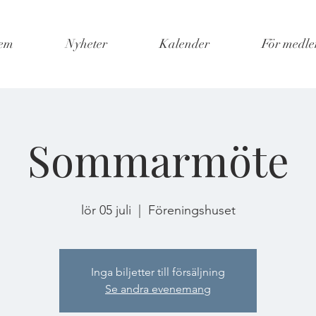
em
Nyheter
Kalender
För medl
Sommarmöte
lör 05 juli
  |  
Föreningshuset
Inga biljetter till försäljning
Se andra evenemang