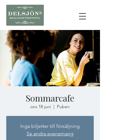
Sommarcafe
ons 18 juni
  |  
Puben
Inga biljetter till försäljning
Se andra evenemang