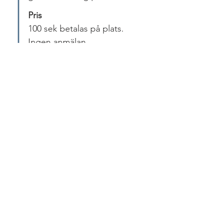
Pris
100 sek betalas på plats. 
Ingen anmälan
Dela detta evenemang
KONTAKT
Adress: Brudaremossen 5, 41655,