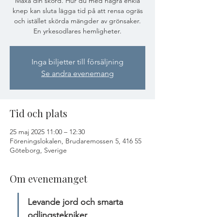
Maxa din skörd. Hur du med några enkla
knep kan sluta lägga tid på att rensa ogräs
och istället skörda mängder av grönsaker.
En yrkesodlares hemligheter.
Inga biljetter till försäljning
Se andra evenemang
Tid och plats
25 maj 2025 11:00 – 12:30
Föreningslokalen, Brudaremossen 5, 416 55
Göteborg, Sverige
Om evenemanget
Levande jord och smarta 
odlingstekniker 