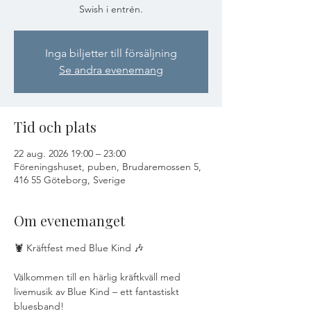
Swish i entrén.
Inga biljetter till försäljning
Se andra evenemang
Tid och plats
22 aug. 2026 19:00 – 23:00
Föreningshuset, puben, Brudaremossen 5,
416 55 Göteborg, Sverige
Om evenemanget
🦞 Kräftfest med Blue Kind 🎶
Välkommen till en härlig kräftkväll med 
livemusik av Blue Kind – ett fantastiskt 
bluesband!