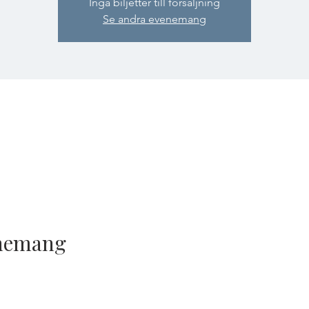
Inga biljetter till försäljning
Se andra evenemang
enemang