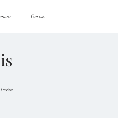
emmar
Om oss
is
r fredag