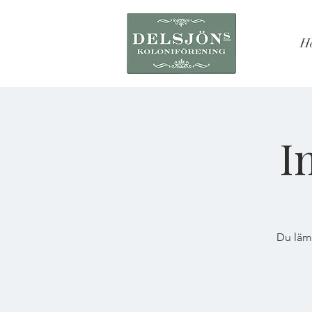
H
I
Du lämn