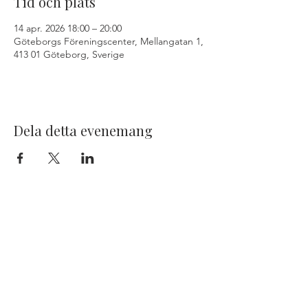
Tid och plats
14 apr. 2026 18:00 – 20:00
Göteborgs Föreningscenter, Mellangatan 1,
413 01 Göteborg, Sverige
Dela detta evenemang
KONTAKT
Adress: Brudaremossen 5, 41655,
Göteborg