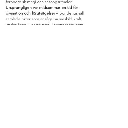
fornnordisk magi och säsongsritualer. 
Ursprungligen var midsommar en tid för 
divination och förutsägelser
 – bondehushåll 
samlade örter som ansågs ha särskild kraft 
under årets ljusaste natt. Johannesört, som 
blommar just runt midsommar, användes 
för att avvärja onda andar och sjukdomar, 
medan unga kvinnor plockade sju olika 
blommor att lägga under huvudkudden för 
att drömma om sin blivande make.
Den traditionella midsommarstången,…
Visa mer
Gilla
Svara
KONTAKT
Adress: Brudaremossen 5, 41655,