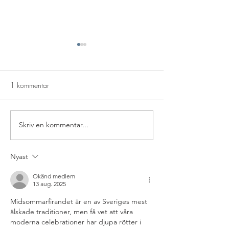
1 kommentar
Vanlig Pub
Skriv en kommentar...
🦞 Kräftfest 22 aug med
Blue Kind
Nyast
Okänd medlem
13 aug. 2025
Midsommarfirandet är en av Sveriges mest 
älskade traditioner, men få vet att våra 
moderna celebrationer har djupa rötter i 