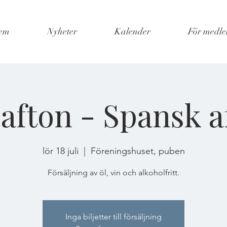
em
Nyheter
Kalender
För medl
afton - Spansk a
lör 18 juli
  |  
Föreningshuset, puben
Försäljning av öl, vin och alkoholfritt.
Inga biljetter till försäljning